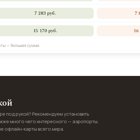
7 283 руб.
7 
15 170 руб.
16
аты — большая сумма.
кой
ире под рукой? Рекомендуем установить
акже много чего интересного — аэропорты,
е офлайн-карты всего мира.