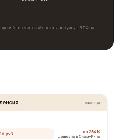
пересчёт из местной валюты по курсу ЦБ РФ на
ленсия
разница
на 264%
26 руб.
дешевле в Сием-Рипе