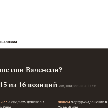
афе, транспорт, отели и шопинг.
и Валенсии
ипе или Валенсии?
15 из 16 позиций
Средняя разница: 177%
и 3*
в среднем
дешевле
в
Люксы
в среднем
дешевле
в
-Рипе
Сием-Рипе