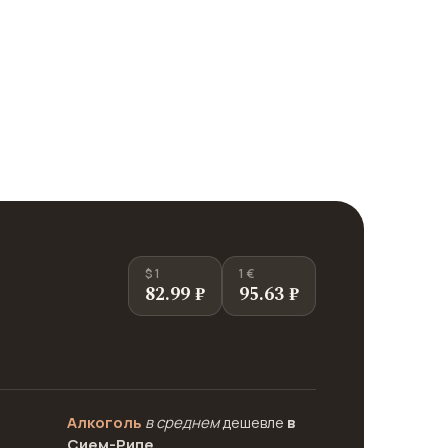
$ 1
1 €
82.99 ₽
95.63 ₽
Алкоголь
в среднем
дешевле
в
Сием-Рипе