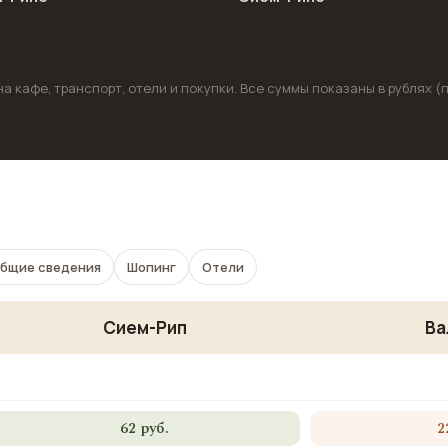
 кафе, транспорт, отели и покупки. Все суммы показаны в рублях (
бщие сведения
Шопинг
Отели
Сием-Рип
Ва
62 руб.
2