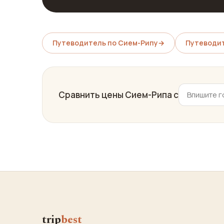
Путеводитель по Сием-Рипу
→
Путеводит
Сравнить цены Сием-Рипа с
trip
best