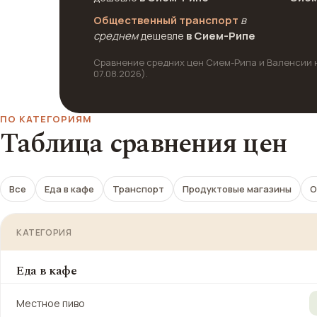
Общественный транспорт
в
среднем
дешевле
в Сием-Рипе
Сравнение средних цен Сием-Рипа и Валенсии на
07.08.2026).
ПО КАТЕГОРИЯМ
Таблица сравнения цен
Все
Еда в кафе
Транспорт
Продуктовые магазины
О
КАТЕГОРИЯ
Еда в кафе
Местное пиво