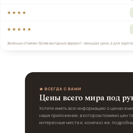
★★★★
★★★★★
Зелёным отмечен более выгодный вариант: меньшая цена, а для зарпл
🔥 ВСЕГДА С ВАМИ
Цены всего мира под ру
Хотите иметь всю информацию о ценах в м
наше приложение, в котором помимо цен т
интересные места и, конечно же, подробны