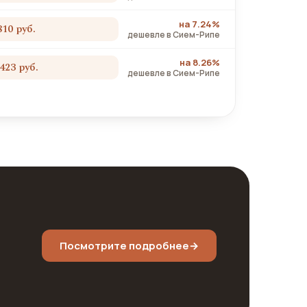
на 7.24%
810 руб.
дешевле в Сием-Рипе
на 8.26%
 423 руб.
дешевле в Сием-Рипе
Посмотрите подробнее
→