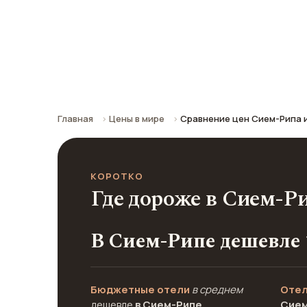
Валенсии
Сравнение средних цен по городу: к
Главная
Цены в мире
Сравнение цен Сием-Рипа 
КОРОТКО
Где дороже в Сием-Р
В Сием-Рипе дешевле 
Бюджетные отели
в среднем
Отел
дешевле
в Сием-Рипе
Сием