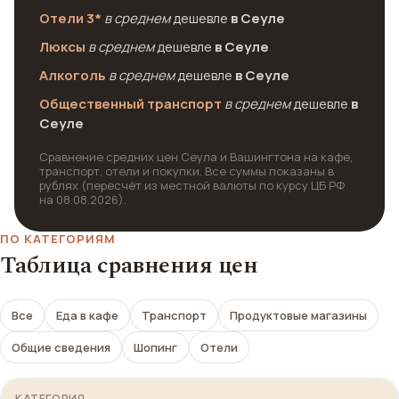
Отели 3*
в среднем
дешевле
в Сеуле
Люксы
в среднем
дешевле
в Сеуле
Алкоголь
в среднем
дешевле
в Сеуле
Общественный транспорт
в среднем
дешевле
в
Сеуле
Сравнение средних цен Сеула и Вашингтона на кафе,
транспорт, отели и покупки. Все суммы показаны в
рублях (пересчёт из местной валюты по курсу ЦБ РФ
на 08.08.2026).
ПО КАТЕГОРИЯМ
Таблица сравнения цен
Все
Еда в кафе
Транспорт
Продуктовые магазины
Общие сведения
Шопинг
Отели
КАТЕГОРИЯ