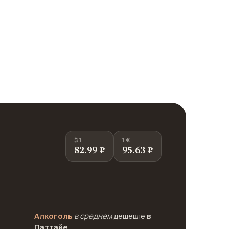
$ 1
1 €
82.99 ₽
95.63 ₽
Алкоголь
в среднем
дешевле
в
Паттайе