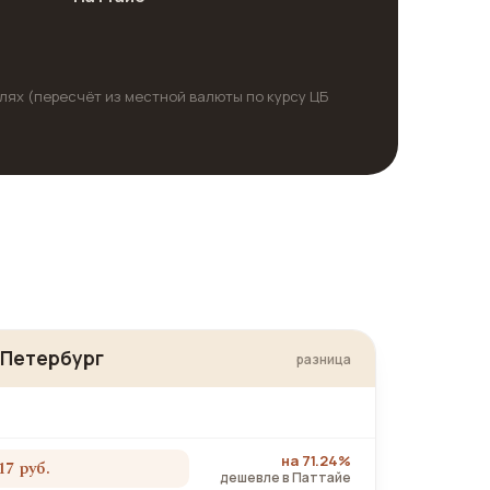
блях (пересчёт из местной валюты по курсу ЦБ
-Петербург
разница
на 71.24%
17 руб.
дешевле в Паттайе