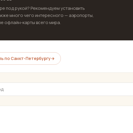
ире под рукой? Рекомендуем установить
акже много чего интересного — аэропорты,
е офлайн-карты всего мира.
ь по Санкт-Петербургу
→