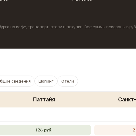
рга на кафе, транспорт, отели и покупки. Все суммы показаны в ру
бщие сведения
Шопинг
Отели
Паттайя
Санкт
126 руб.
2