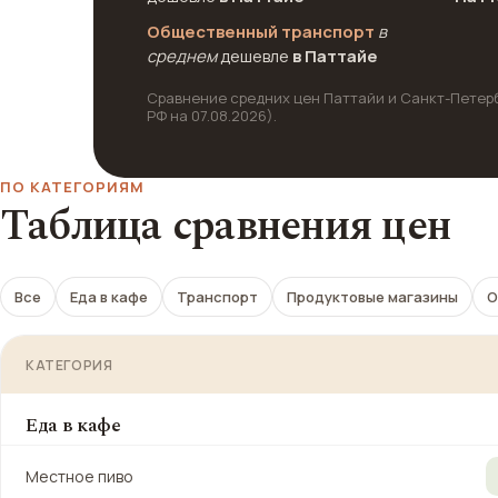
Общественный транспорт
в
среднем
дешевле
в Паттайе
Сравнение средних цен Паттайи и Санкт-Петербу
РФ на 07.08.2026).
ПО КАТЕГОРИЯМ
Таблица сравнения цен
Все
Еда в кафе
Транспорт
Продуктовые магазины
О
КАТЕГОРИЯ
Еда в кафе
Местное пиво