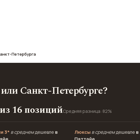
афе, транспорт, отели и шопинг.
Санкт-Петербурга
 или Санкт-Петербурге?
 из 16 позиций
Средняя разница: 82%
и 3*
в среднем
дешевле
в
Люксы
в среднем
дешевле
в
айе
Паттайе