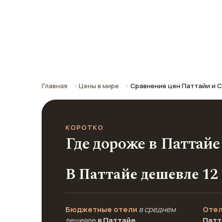
Петербурга
Сравнение средних цен по городу: к
Главная
Цены в мире
Сравнение цен Паттайи и 
КОРОТКО
Где дороже в Паттайе
В Паттайе дешевле 12
Бюджетные отели
в среднем
Отел
дешевле
в Паттайе
Патт