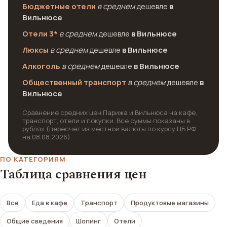
Бюджетные отели
в среднем
дешевле
в
Вильнюсе
Отели 3*
в среднем
дешевле
в Вильнюсе
Люксы
в среднем
дешевле
в Вильнюсе
Алкоголь
в среднем
дешевле
в Вильнюсе
Общественный транспорт
в среднем
дешевле
в
Вильнюсе
Сравнение средних цен Парижа и Вильнюса на кафе,
транспорт, отели и покупки. Все суммы показаны в
рублях (пересчёт из местной валюты по курсу ЦБ РФ
на 08.08.2026).
ПО КАТЕГОРИЯМ
Таблица сравнения цен
Все
Еда в кафе
Транспорт
Продуктовые магазины
Общие сведения
Шопинг
Отели