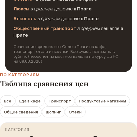
Люксы
в среднем
дешевле
в Праге
Алкоголь
в среднем
дешевле
в Праге
Общественный транспорт
в среднем
дешевле
в
Праге
Сравнение средних цен Осло и Праги на кафе,
транспорт, отели и покупки. Все суммы показаны в
рублях (пересчёт из местной валюты по курсу ЦБ РФ
на 09.08.2026).
ПО КАТЕГОРИЯМ
Таблица сравнения цен
Все
Еда в кафе
Транспорт
Продуктовые магазины
Общие сведения
Шопинг
Отели
КАТЕГОРИЯ