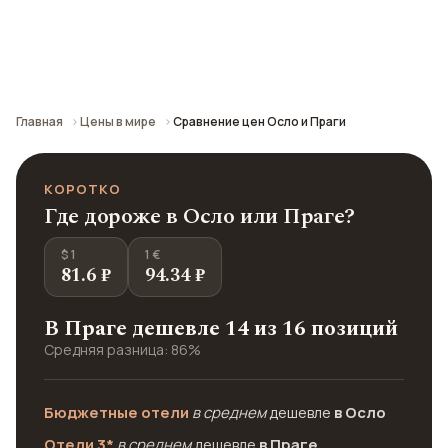
Сравнение средних цен по городу: кафе,
транспорт, отели и шопинг.
Главная
Цены в мире
Сравнение цен Осло и Праги
КОРОТКО
Где дороже в Осло или Праге?
$ 1
1 €
81.6 ₽
94.34 ₽
В Праге дешевле 14 из 16 позиций
Средняя разница: 86%
Бюджетные отели
в среднем
дешевле
в Осло
Отели 3*
в среднем
дешевле
в Праге