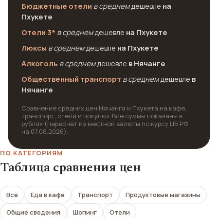
Бюджетные отели
в среднем
дешевле
на
Пхукете
Отели 3*
в среднем
дешевле
на Пхукете
Люксы
в среднем
дешевле
на Пхукете
Алкоголь
в среднем
дешевле
в Нячанге
Общественный транспорт
в среднем
дешевле
в
Нячанге
Сравнение средних цен Нячанга и Пхукета на кафе,
транспорт, отели и покупки. Все суммы показаны в
рублях (пересчёт из местной валюты по курсу ЦБ РФ
на 07.08.2026).
ПО КАТЕГОРИЯМ
Таблица сравнения цен
Все
Еда в кафе
Транспорт
Продуктовые магазины
Общие сведения
Шопинг
Отели