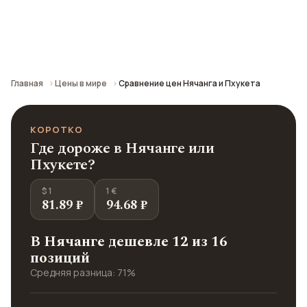
Сравнение средних цен по городу: кафе,
транспорт, отели и шопинг.
Главная
Цены в мире
Сравнение цен Нячанга и Пхукета
КОРОТКО
Где дороже в Нячанге или
Пхукете?
$ 1
1 €
81.89 ₽
94.68 ₽
В Нячанге дешевле 12 из 16
позиций
Средняя разница: 71%