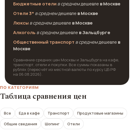
Бюджетные отели
в среднем
дешевле
в Москве
Отели 3*
в среднем
дешевле
в Москве
Люксы
в среднем
дешевле
в Москве
Алкоголь
в среднем
дешевле
в Зальцбурге
Общественный транспорт
в среднем
дешевле
в
Москве
Сравнение средних цен Москвы и Зальцбурга на кафе,
транспорт, отели и покупки. Все суммы показаны в
рублях (пересчёт из местной валюты по курсу ЦБ РФ
на 06.08.2026).
ПО КАТЕГОРИЯМ
Таблица сравнения цен
Все
Еда в кафе
Транспорт
Продуктовые магазины
Общие сведения
Шопинг
Отели