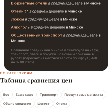
Бюджетные отели
в среднем
дешевле
в Минске
Отели 3*
в среднем
дешевле
в Минске
Люксы
в среднем
дешевле
в Минске
Алкоголь
в среднем
дешевле
в Минске
Общественный транспорт
в среднем
дешевле
в
Минске
Сравнение средних цен Минска и Сингапура на кафе,
транспорт, отели и покупки. Все суммы показаны в
рублях (пересчёт из местной валюты по курсу ЦБ РФ
на 07.08.2026).
ПО КАТЕГОРИЯМ
Таблица сравнения цен
Все
Еда в кафе
Транспорт
Продуктовые магазины
Общие сведения
Шопинг
Отели