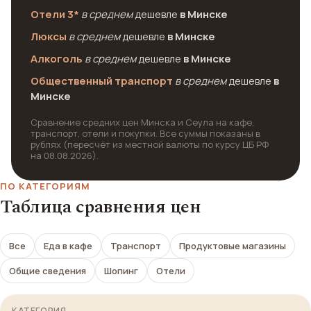
Отели 3*
в среднем
дешевле
в Минске
Люксы
в среднем
дешевле
в Минске
Алкоголь
в среднем
дешевле
в Минске
Общественный транспорт
в среднем
дешевле
в
Минске
Сравнение средних цен Минска и Сеула на кафе,
транспорт, отели и покупки. Все суммы показаны в
рублях (пересчёт из местной валюты по курсу ЦБ РФ
на 08.08.2026).
ПО КАТЕГОРИЯМ
Таблица сравнения цен
Все
Еда в кафе
Транспорт
Продуктовые магазины
Общие сведения
Шопинг
Отели
КАТЕГОРИЯ