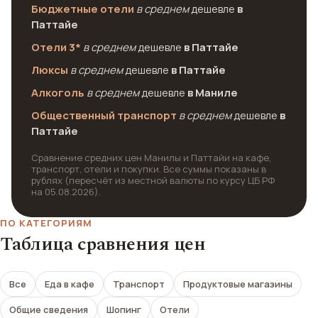
Бюджетные отели
в среднем
дешевле
в
Паттайе
Отели 3*
в среднем
дешевле
в Паттайе
Люксы
в среднем
дешевле
в Паттайе
Алкоголь
в среднем
дешевле
в Маниле
Общественный транспорт
в среднем
дешевле
в
Паттайе
Сравнение средних цен Манилы и Паттайи на кафе,
транспорт, отели и покупки. Все суммы показаны в
рублях (пересчёт из местной валюты по курсу ЦБ РФ
на 05.08.2026).
ПО КАТЕГОРИЯМ
Таблица сравнения цен
Все
Еда в кафе
Транспорт
Продуктовые магазины
Общие сведения
Шопинг
Отели