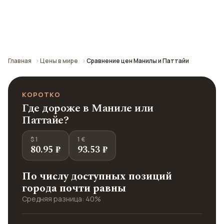
Сравнение средних цен по городу: кафе,
транспорт, отели и шопинг.
Главная
Цены в мире
Сравнение цен Манилы и Паттайи
КОРОТКО
Где дороже в Маниле или
Паттайе?
$ 1
1 €
80.95 ₽
93.53 ₽
По числу доступных позиций
города почти равны
Средняя разница: 40%