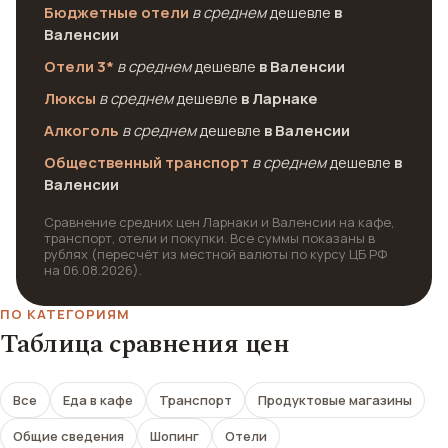
Бюджетные отели
в среднем
дешевле
в
Валенсии
Отели 3*
в среднем
дешевле
в Валенсии
Люксы
в среднем
дешевле
в Ларнаке
Алкоголь
в среднем
дешевле
в Валенсии
Общественный транспорт
в среднем
дешевле
в
Валенсии
Сравнение средних цен Ларнаки и Валенсии на кафе,
транспорт, отели и покупки. Все суммы показаны в
рублях (пересчёт из местной валюты по курсу ЦБ РФ
на 06.08.2026).
ПО КАТЕГОРИЯМ
Таблица сравнения цен
Все
Еда в кафе
Транспорт
Продуктовые магазины
Общие сведения
Шопинг
Отели