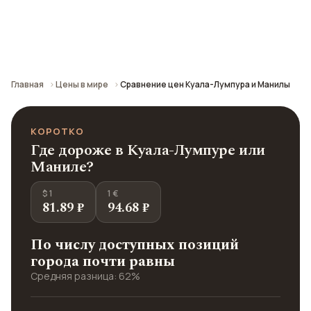
Сравнение средних цен по городу: кафе,
транспорт, отели и шопинг.
Главная
Цены в мире
Сравнение цен Куала-Лумпура и Манилы
КОРОТКО
Где дороже в Куала-Лумпуре или
Маниле?
$ 1
1 €
81.89 ₽
94.68 ₽
По числу доступных позиций
города почти равны
Средняя разница: 62%