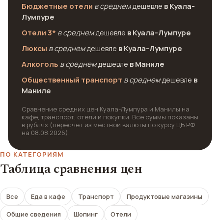
Бюджетные отели
в среднем
дешевле
в Куала-
Лумпуре
Отели 3*
в среднем
дешевле
в Куала-Лумпуре
Люксы
в среднем
дешевле
в Куала-Лумпуре
Алкоголь
в среднем
дешевле
в Маниле
Общественный транспорт
в среднем
дешевле
в
Маниле
Сравнение средних цен Куала-Лумпура и Манилы на
кафе, транспорт, отели и покупки. Все суммы показаны
в рублях (пересчёт из местной валюты по курсу ЦБ РФ
на 08.08.2026).
ПО КАТЕГОРИЯМ
Таблица сравнения цен
Все
Еда в кафе
Транспорт
Продуктовые магазины
Общие сведения
Шопинг
Отели