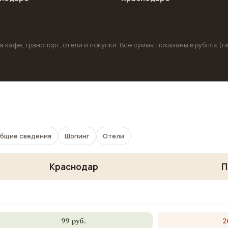
 кафе, транспорт, отели и покупки. Все суммы показаны в рублях (п
бщие сведения
Шопинг
Отели
Краснодар
П
99 руб.
2