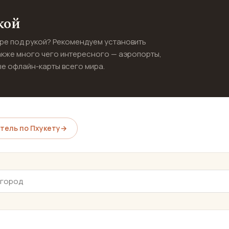
кой
ире под рукой? Рекомендуем установить
акже много чего интересного — аэропорты,
е офлайн-карты всего мира.
тель по Пхукету
→