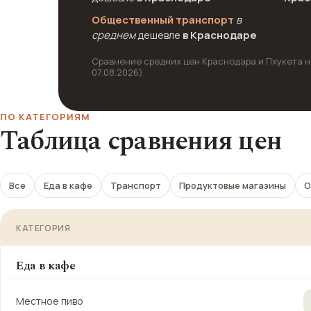
Общественный транспорт
в
среднем
дешевле
в Краснодаре
Сравнение средних цен Краснодара и Пхукета на
07.08.2026).
ПО КАТЕГОРИЯМ
Таблица сравнения цен
Все
Еда в кафе
Транспорт
Продуктовые магазины
О
КАТЕГОРИЯ
Еда в кафе
Местное пиво