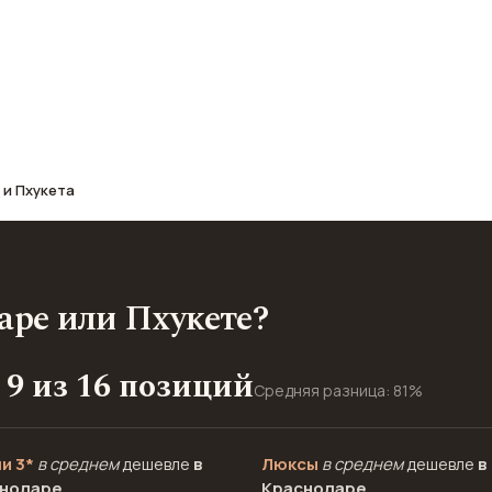
афе, транспорт, отели и шопинг.
 и Пхукета
аре или Пхукете?
 9 из 16 позиций
Средняя разница: 81%
и 3*
в среднем
дешевле
в
Люксы
в среднем
дешевле
в
нодаре
Краснодаре