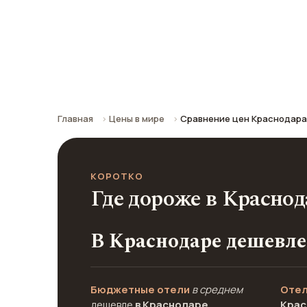
Пхукета
Сравнение средних цен по городу: к
Главная
Цены в мире
Сравнение цен Краснодара
КОРОТКО
Где дороже в Краснод
В Краснодаре дешевле
Бюджетные отели
в среднем
Отел
дешевле
в Краснодаре
Крас