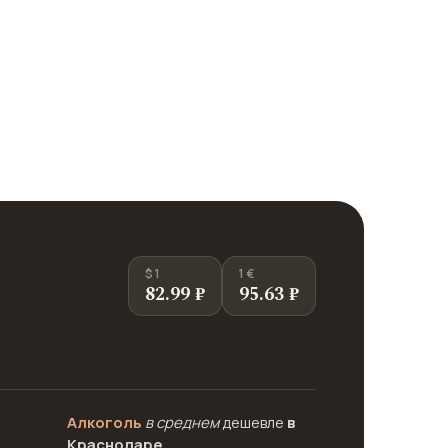
$ 1
1 €
82.99 ₽
95.63 ₽
Алкоголь
в среднем
дешевле
в
Краснодаре