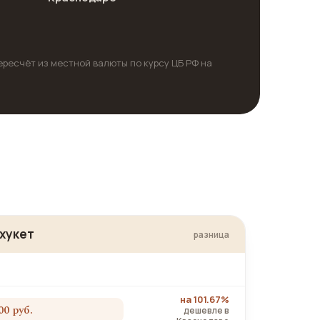
ересчёт из местной валюты по курсу ЦБ РФ на
хукет
разница
на 101.67%
00 руб.
дешевле в