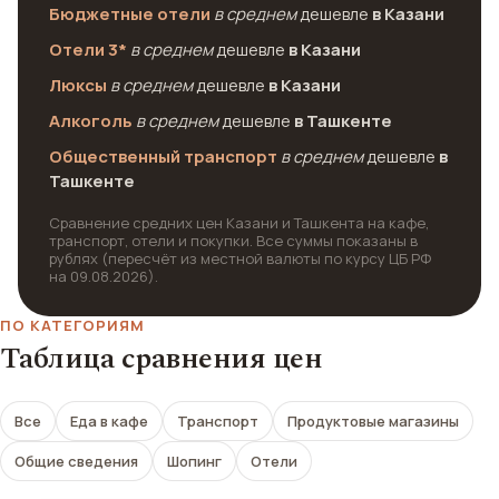
Бюджетные отели
в среднем
дешевле
в Казани
Отели 3*
в среднем
дешевле
в Казани
Люксы
в среднем
дешевле
в Казани
Алкоголь
в среднем
дешевле
в Ташкенте
Общественный транспорт
в среднем
дешевле
в
Ташкенте
Сравнение средних цен Казани и Ташкента на кафе,
транспорт, отели и покупки. Все суммы показаны в
рублях (пересчёт из местной валюты по курсу ЦБ РФ
на 09.08.2026).
ПО КАТЕГОРИЯМ
Таблица сравнения цен
Все
Еда в кафе
Транспорт
Продуктовые магазины
Общие сведения
Шопинг
Отели