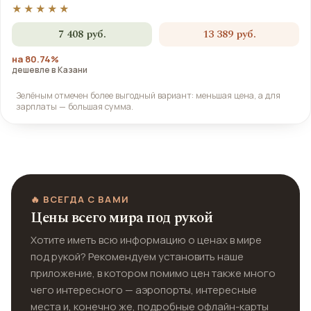
★★★★★
7 408 руб.
13 389 руб.
на 80.74%
дешевле в Казани
Зелёным отмечен более выгодный вариант: меньшая цена, а для
зарплаты — большая сумма.
🔥 ВСЕГДА С ВАМИ
Цены всего мира под рукой
Хотите иметь всю информацию о ценах в мире
под рукой? Рекомендуем установить наше
приложение, в котором помимо цен также много
чего интересного — аэропорты, интересные
места и, конечно же, подробные офлайн-карты