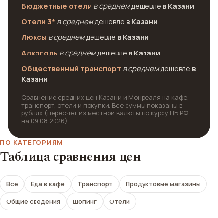
Бюджетные отели
в среднем
дешевле
в Казани
Отели 3*
в среднем
дешевле
в Казани
Люксы
в среднем
дешевле
в Казани
Алкоголь
в среднем
дешевле
в Казани
Общественный транспорт
в среднем
дешевле
в
Казани
Сравнение средних цен Казани и Монреаля на кафе,
транспорт, отели и покупки. Все суммы показаны в
рублях (пересчёт из местной валюты по курсу ЦБ РФ
на 09.08.2026).
ПО КАТЕГОРИЯМ
Таблица сравнения цен
Все
Еда в кафе
Транспорт
Продуктовые магазины
Общие сведения
Шопинг
Отели