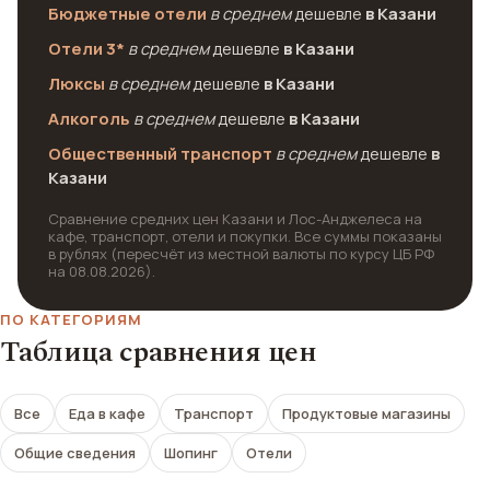
Бюджетные отели
в среднем
дешевле
в Казани
Отели 3*
в среднем
дешевле
в Казани
Люксы
в среднем
дешевле
в Казани
Алкоголь
в среднем
дешевле
в Казани
Общественный транспорт
в среднем
дешевле
в
Казани
Сравнение средних цен Казани и Лос-Анджелеса на
кафе, транспорт, отели и покупки. Все суммы показаны
в рублях (пересчёт из местной валюты по курсу ЦБ РФ
на 08.08.2026).
ПО КАТЕГОРИЯМ
Таблица сравнения цен
Все
Еда в кафе
Транспорт
Продуктовые магазины
Общие сведения
Шопинг
Отели