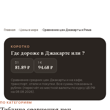
Сравнение средних цен по городу: кафе,
транспорт, отели и шопинг.
Главная
Цены в мире
Сравнение цен Джакарты и Рима
КОРОТКО
Где дороже в Джакарте или ?
$ 1
1 €
81.89 ₽
94.68 ₽
Сравнение средних цен Джакарты и на кафе,
транспорт, отели и покупки. Все суммы показаны в
рублях (пересчёт из местной валюты по курсу ЦБ РФ
на 08.08.2026).
ПО КАТЕГОРИЯМ
Таблица сравнения цен