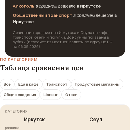
Алкоголь
в среднем
дешевле
в Иркутске
Общественный транспорт
в среднем
дешевле
в
Иркутске
Сравнение средних цен Иркутска и Сеула на кафе,
транспорт, отели и покупки. Все суммы показаны в
рублях (пересчёт из местной валюты по курсу ЦБ РФ
на 06.08.2026).
ПО КАТЕГОРИЯМ
Таблица сравнения цен
Все
Еда в кафе
Транспорт
Продуктовые магазины
Общие сведения
Шопинг
Отели
КАТЕГОРИЯ
Иркутск
Сеул
разница