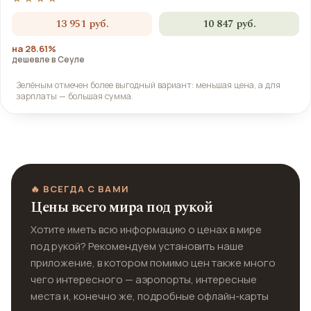
13 951 руб.
10 847 руб.
на 28.61%
дешевле в Сеуле
Зелёным отмечен более выгодный вариант: меньшая цена, а для
зарплаты — большая сумма.
🔥 ВСЕГДА С ВАМИ
Цены всего мира под рукой
Хотите иметь всю информацию о ценах в мире
под рукой? Рекомендуем установить наше
приложение, в котором помимо цен также много
чего интересного — аэропорты, интересные
места и, конечно же, подробные офлайн-карты