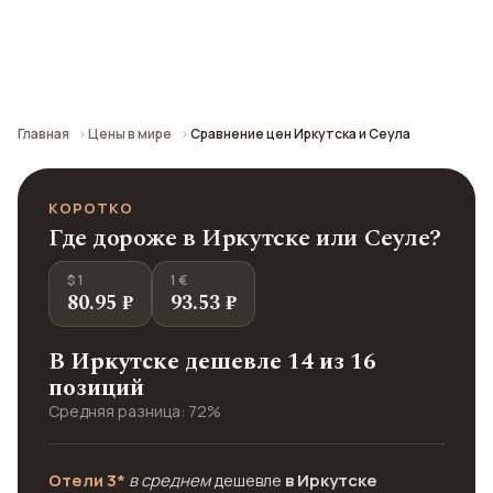
Сравнение средних цен по городу: кафе,
транспорт, отели и шопинг.
Главная
Цены в мире
Сравнение цен Иркутска и Сеула
КОРОТКО
Где дороже в Иркутске или Сеуле?
$ 1
1 €
80.95 ₽
93.53 ₽
В Иркутске дешевле 14 из 16
позиций
Средняя разница: 72%
Отели 3*
в среднем
дешевле
в Иркутске