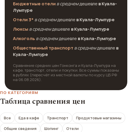
Бюджетные отели
в среднем
дешевле
в Куала-
Лумпуре
Отели 3*
в среднем
дешевле
в Куала-Лумпуре
Люксы
в среднем
дешевле
в Куала-Лумпуре
Алкоголь
в среднем
дешевле
в Куала-Лумпуре
Общественный транспорт
в среднем
дешевле
в
Куала-Лумпуре
Сравнение средних цен Гонконга и Куала-Лумпура на
кафе, транспорт, отели и покупки. Все суммы показаны
в рублях (пересчёт из местной валюты по курсу ЦБ РФ
на 06.08.2026).
ПО КАТЕГОРИЯМ
Таблица сравнения цен
Все
Еда в кафе
Транспорт
Продуктовые магазины
Общие сведения
Шопинг
Отели