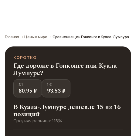
Сравнение средних цен по городу: кафе,
транспорт, отели и шопинг.
Главная
Цены в мире
Сравнение цен Гонконга и Куала-Лумпура
КОРОТКО
Где дороже в Гонконге или Куала-
Лумпуре?
$ 1
1 €
80.95 ₽
93.53 ₽
В Куала-Лумпуре дешевле 15 из 16
позиций
Средняя разница: 115%