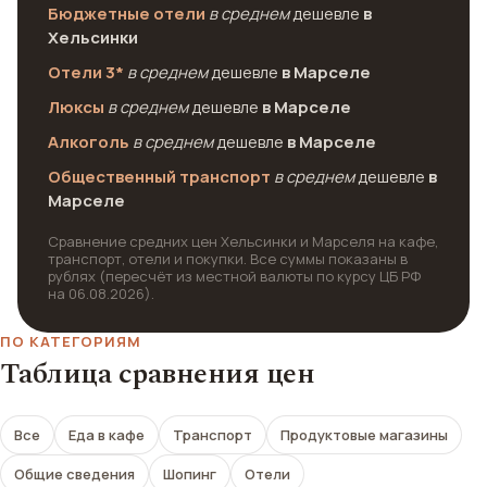
Бюджетные отели
в среднем
дешевле
в
Хельсинки
Отели 3*
в среднем
дешевле
в Марселе
Люксы
в среднем
дешевле
в Марселе
Алкоголь
в среднем
дешевле
в Марселе
Общественный транспорт
в среднем
дешевле
в
Марселе
Сравнение средних цен Хельсинки и Марселя на кафе,
транспорт, отели и покупки. Все суммы показаны в
рублях (пересчёт из местной валюты по курсу ЦБ РФ
на 06.08.2026).
ПО КАТЕГОРИЯМ
Таблица сравнения цен
Все
Еда в кафе
Транспорт
Продуктовые магазины
Общие сведения
Шопинг
Отели