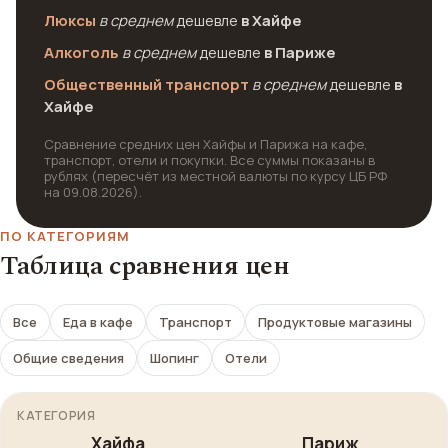
Люксы
в среднем
дешевле
в Хайфе
Алкоголь
в среднем
дешевле
в Париже
Общественный транспорт
в среднем
дешевле
в
Хайфе
Сравнение средних цен Хайфы и Парижа на кафе,
транспорт, отели и покупки. Все суммы показаны в
рублях (пересчёт из местной валюты по курсу ЦБ РФ
на 09.08.2026).
ПО КАТЕГОРИЯМ
Таблица сравнения цен
Все
Еда в кафе
Транспорт
Продуктовые магазины
Общие сведения
Шопинг
Отели
КАТЕГОРИЯ
Хайфа
Париж