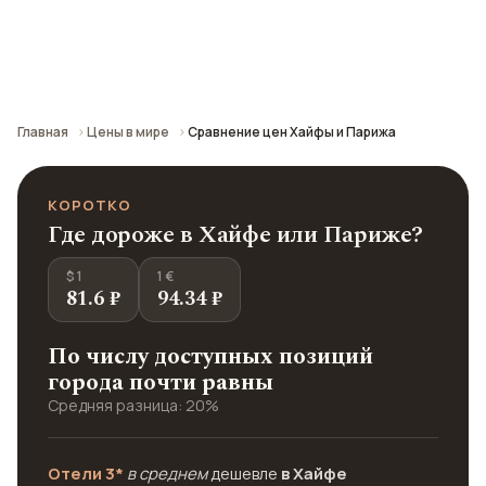
Сравнение средних цен по городу: кафе,
транспорт, отели и шопинг.
Главная
Цены в мире
Сравнение цен Хайфы и Парижа
КОРОТКО
Где дороже в Хайфе или Париже?
$ 1
1 €
81.6 ₽
94.34 ₽
По числу доступных позиций
города почти равны
Средняя разница: 20%
Отели 3*
в среднем
дешевле
в Хайфе