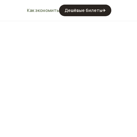
Как экономить
Дешёвые билеты
✈
ха