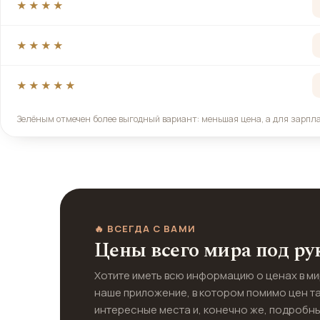
★★★★
★★★★
★★★★★
Зелёным отмечен более выгодный вариант: меньшая цена, а для зарпл
🔥 ВСЕГДА С ВАМИ
Цены всего мира под ру
Хотите иметь всю информацию о ценах в м
наше приложение, в котором помимо цен т
интересные места и, конечно же, подробны