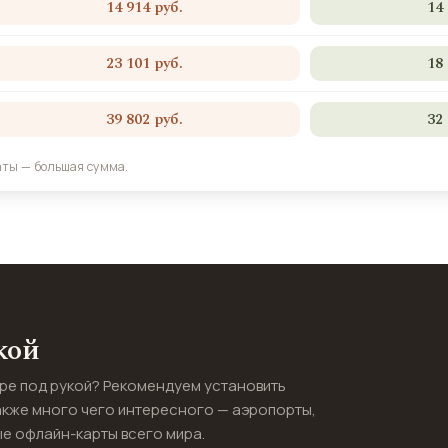
14 914 руб.
14
23 101 руб.
18
39 802 руб.
32
аты — большая сумма.
кой
ире под рукой? Рекомендуем установить
акже много чего интересного — аэропорты,
е офлайн-карты всего мира.