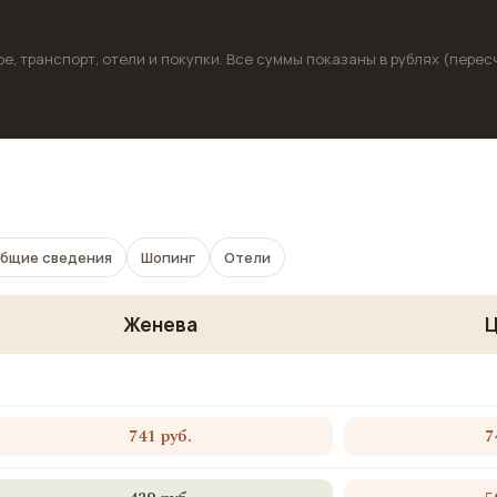
, транспорт, отели и покупки. Все суммы показаны в рублях (перес
бщие сведения
Шопинг
Отели
Женева
741 руб.
7