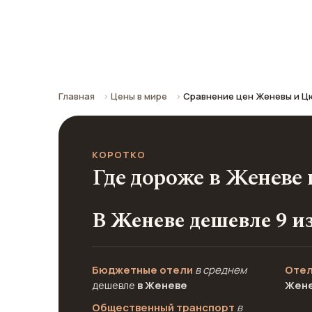
Сравнение средних цен по городу: к
Главная
Цены в мире
Сравнение цен Женевы и Ц
КОРОТКО
Где дороже в Женеве
В Женеве дешевле 9 и
Бюджетные отели
в среднем
Отел
дешевле
в Женеве
Жен
Общественный транспорт
в