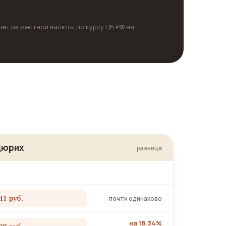
чёт из местной валюты по курсу ЦБ РФ на
Цюрих
разница
41 руб.
почти одинаково
на 18.34%