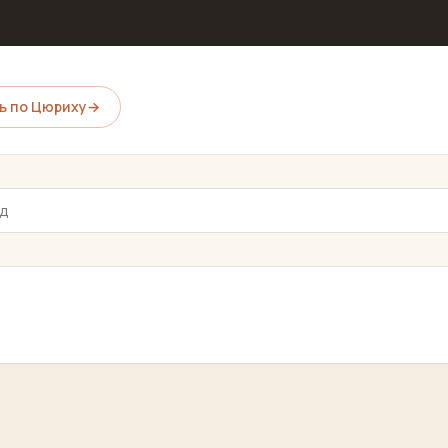
ь по Цюриху
→