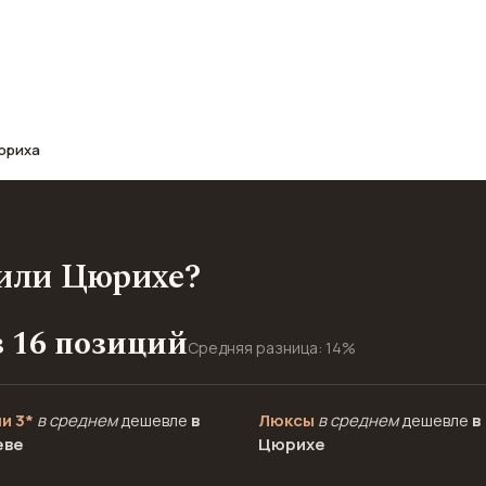
афе, транспорт, отели и шопинг.
юриха
 или Цюрихе?
з 16 позиций
Средняя разница: 14%
и 3*
в среднем
дешевле
в
Люксы
в среднем
дешевле
в
еве
Цюрихе