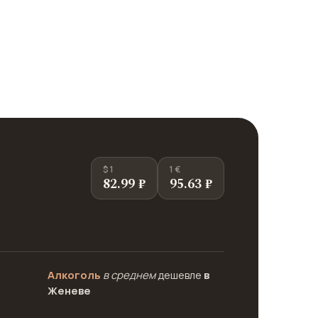
$ 1
1 €
82.99 ₽
95.63 ₽
Алкоголь
в среднем
дешевле
в
Женеве