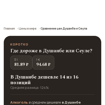
Сравнение средних цен по городу: кафе,
транспорт, отели и шопинг.
Главная
Цены в мире
Сравнение цен Душанбе и Сеула
КОРОТКО
Где дороже в Душанбе или Сеуле?
$ 1
1 €
81.89 ₽
94.68 ₽
В Душанбе дешевле 14 из 16
позиций
Средняя разница: 124%
Алкоголь
в среднем
дешевле
в Душанбе