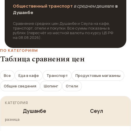
Общественный транспорт
в среднем
дешевле
в
Душанбе
Сравнение средних цен Душанбе и Сеула на кафе,
транспорт, отели и покупки. Все суммы показаны в
рублях (пересчёт из местной валюты по курсу ЦБ РФ
на 08.08.2026).
ПО КАТЕГОРИЯМ
Таблица сравнения цен
Все
Еда в кафе
Транспорт
Продуктовые магазины
Общие сведения
Шопинг
Отели
КАТЕГОРИЯ
Душанбе
Сеул
разница