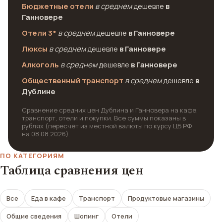
Бюджетные отели
в среднем
дешевле
в
Ганновере
Отели 3*
в среднем
дешевле
в Ганновере
Люксы
в среднем
дешевле
в Ганновере
Алкоголь
в среднем
дешевле
в Ганновере
Общественный транспорт
в среднем
дешевле
в
Дублине
Сравнение средних цен Дублина и Ганновера на кафе,
транспорт, отели и покупки. Все суммы показаны в
рублях (пересчёт из местной валюты по курсу ЦБ РФ
на 08.08.2026).
ПО КАТЕГОРИЯМ
Таблица сравнения цен
Все
Еда в кафе
Транспорт
Продуктовые магазины
Общие сведения
Шопинг
Отели