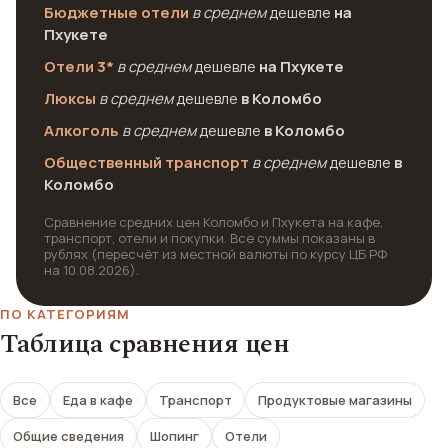
Бюджетные отели
в среднем
дешевле
на
Пхукете
Отели 3*
в среднем
дешевле
на Пхукете
Люксы
в среднем
дешевле
в Коломбо
Алкоголь
в среднем
дешевле
в Коломбо
Общественный транспорт
в среднем
дешевле
в
Коломбо
Сравнение средних цен Коломбо и Пхукета на кафе,
транспорт, отели и покупки. Все суммы показаны в
рублях (пересчёт из местной валюты по курсу ЦБ РФ
на 10.08.2026).
ПО КАТЕГОРИЯМ
Таблица сравнения цен
Все
Еда в кафе
Транспорт
Продуктовые магазины
Общие сведения
Шопинг
Отели