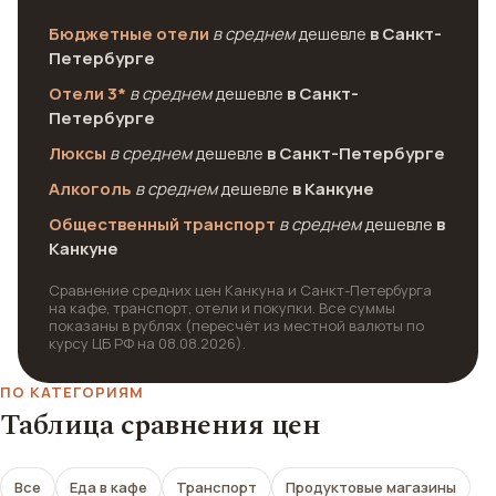
Бюджетные отели
в среднем
дешевле
в Санкт-
Петербурге
Отели 3*
в среднем
дешевле
в Санкт-
Петербурге
Люксы
в среднем
дешевле
в Санкт-Петербурге
Алкоголь
в среднем
дешевле
в Канкуне
Общественный транспорт
в среднем
дешевле
в
Канкуне
Сравнение средних цен Канкуна и Санкт-Петербурга
на кафе, транспорт, отели и покупки. Все суммы
показаны в рублях (пересчёт из местной валюты по
курсу ЦБ РФ на 08.08.2026).
ПО КАТЕГОРИЯМ
Таблица сравнения цен
Все
Еда в кафе
Транспорт
Продуктовые магазины