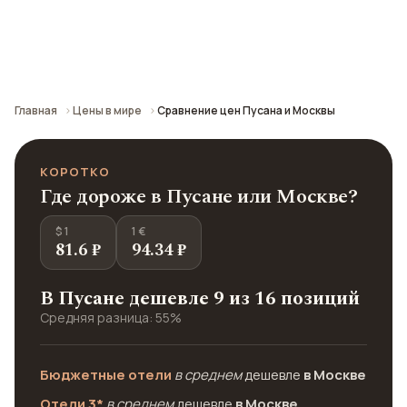
Сравнение средних цен по городу: кафе,
транспорт, отели и шопинг.
Главная
Цены в мире
Сравнение цен Пусана и Москвы
КОРОТКО
Где дороже в Пусане или Москве?
$ 1
1 €
81.6 ₽
94.34 ₽
В Пусане дешевле 9 из 16 позиций
Средняя разница: 55%
Бюджетные отели
в среднем
дешевле
в Москве
Отели 3*
в среднем
дешевле
в Москве