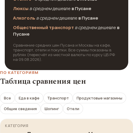
Люксы
в среднем
дешевле
в Пусане
Алкоголь
в среднем
дешевле
в Пусане
Общественный транспорт
в среднем
дешевле
в
Пусане
Сравнение средних цен Пусана и Москвы на кафе,
транспорт, отели и покупки. Все суммы показаны в
рублях (пересчёт из местной валюты по курсу ЦБ РФ
на 09.08.2026).
ПО КАТЕГОРИЯМ
Таблица сравнения цен
Все
Еда в кафе
Транспорт
Продуктовые магазины
Общие сведения
Шопинг
Отели
КАТЕГОРИЯ