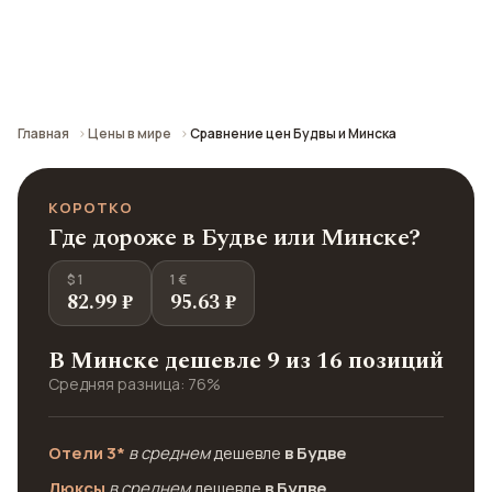
Сравнение средних цен по городу: кафе,
транспорт, отели и шопинг.
Главная
Цены в мире
Сравнение цен Будвы и Минска
КОРОТКО
Где дороже в Будве или Минске?
$ 1
1 €
82.99 ₽
95.63 ₽
В Минске дешевле 9 из 16 позиций
Средняя разница: 76%
Отели 3*
в среднем
дешевле
в Будве
Люксы
в среднем
дешевле
в Будве