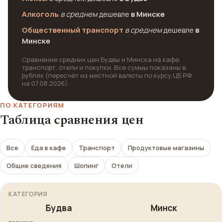
Алкоголь
в среднем
дешевле
в Минске
Общественный транспорт
в среднем
дешевле
в
Минске
Сравнение средних цен Будвы и Минска на кафе,
транспорт, отели и покупки. Все суммы показаны в
рублях (пересчёт из местной валюты по курсу ЦБ РФ
на 07.08.2026).
ПО КАТЕГОРИЯМ
Таблица сравнения цен
Все
Еда в кафе
Транспорт
Продуктовые магазины
Общие сведения
Шопинг
Отели
КАТЕГОРИЯ
Будва
Минск