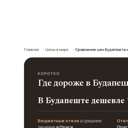
Праги
Сравнение средних цен по городу: к
Главная
Цены в мире
Сравнение цен Будапешта 
КОРОТКО
Где дороже в Будапеш
В Будапеште дешевле 
Бюджетные отели
в среднем
Отел
дешевле
в Праге
Праг