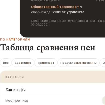
Общественный транспорт
в
среднем
дешевле
в Будапеште
Сравнение средних цен Будапешта и Праги на ка
08.08.2026).
ПО КАТЕГОРИЯМ
Таблица сравнения цен
Все
Еда в кафе
Транспорт
Продуктовые магазины
О
КАТЕГОРИЯ
Еда в кафе
Местное пиво