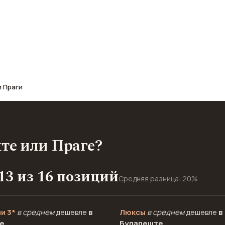
афе, транспорт, отели и шопинг.
и Праги
те или Праге?
13 из 16 позиций
Средняя разница: 20%
и 3*
в среднем
дешевле
в
Люксы
в среднем
дешевле
в
е
Будапеште