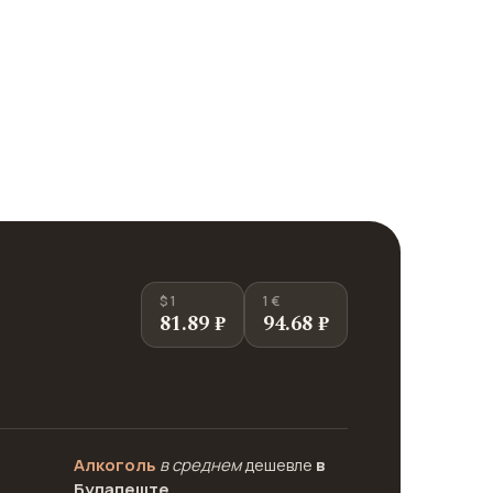
$ 1
1 €
81.89 ₽
94.68 ₽
Алкоголь
в среднем
дешевле
в
Будапеште