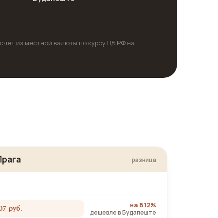
счёт из местной валюты по курсу ЦБ РФ на
Прага
разница
на 8.12%
07 руб.
дешевле в Будапеште