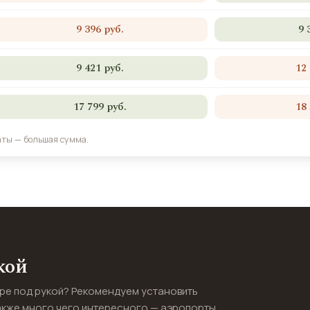
9 396 руб.
9 
9 421 руб.
12
17 799 руб.
18
аты — большая сумма.
кой
ире под рукой? Рекомендуем установить
акже много чего интересного — аэропорты,