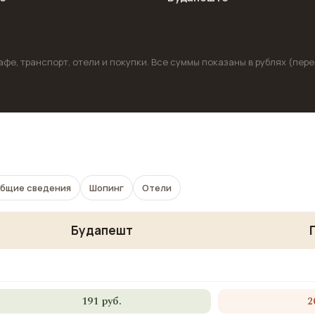
фе, транспорт, отели и покупки. Все суммы показаны в рублях (пере
бщие сведения
Шопинг
Отели
Будапешт
191 руб.
2