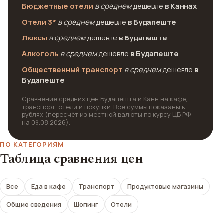
Бюджетные отели
в среднем
дешевле
в Каннах
Отели 3*
в среднем
дешевле
в Будапеште
Люксы
в среднем
дешевле
в Будапеште
Алкоголь
в среднем
дешевле
в Будапеште
Общественный транспорт
в среднем
дешевле
в
Будапеште
Сравнение средних цен Будапешта и Канн на кафе,
транспорт, отели и покупки. Все суммы показаны в
рублях (пересчёт из местной валюты по курсу ЦБ РФ
на 09.08.2026).
ПО КАТЕГОРИЯМ
Таблица сравнения цен
Все
Еда в кафе
Транспорт
Продуктовые магазины
Общие сведения
Шопинг
Отели