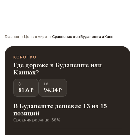
Сравнение средних цен по городу: кафе,
транспорт, отели и шопинг.
Главная
Цены в мире
Сравнение цен Будапешта и Канн
КОРОТКО
Где дороже в Будапеште или
Каннах?
$ 1
1 €
81.6 ₽
94.34 ₽
В Будапеште дешевле 13 из 15
позиций
Средняя разница: 58%