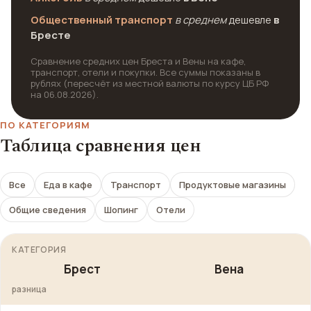
Общественный транспорт
в среднем
дешевле
в
Бресте
Сравнение средних цен Бреста и Вены на кафе,
транспорт, отели и покупки. Все суммы показаны в
рублях (пересчёт из местной валюты по курсу ЦБ РФ
на 06.08.2026).
ПО КАТЕГОРИЯМ
Таблица сравнения цен
Все
Еда в кафе
Транспорт
Продуктовые магазины
Общие сведения
Шопинг
Отели
КАТЕГОРИЯ
Брест
Вена
разница