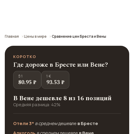
Сравнение средних цен по городу: кафе,
транспорт, отели и шопинг.
Главная
Цены в мире
Сравнение цен Бреста и Вены
КОРОТКО
Где дороже в Бресте или Вене?
$ 1
1 €
80.95 ₽
93.53 ₽
В Вене дешевле 8 из 16 позиций
Средняя разница: 42%
Отели 3*
в среднем
дешевле
в Бресте
Алкоголь
в среднем
дешевле
в Вене