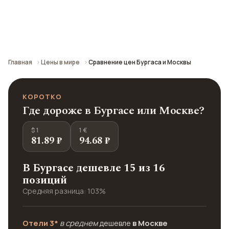
Сравнение средних цен по городу: кафе,
транспорт, отели и шопинг.
Главная
Цены в мире
Сравнение цен Бургаса и Москвы
КОРОТКО
Где дороже в Бургасе или Москве?
$ 1
1 €
81.89 ₽
94.68 ₽
В Бургасе дешевле 15 из 16
позиций
Средняя разница: 103%
Отели 3*
в среднем
дешевле
в Москве