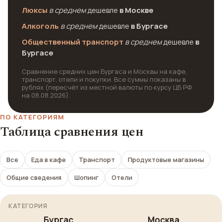
Люксы
в среднем
дешевле
в Москве
Алкоголь
в среднем
дешевле
в Бургасе
Общественный транспорт
в среднем
дешевле
в
Бургасе
Сравнение средних цен Бургаса и Москвы на кафе,
транспорт, отели и покупки. Все суммы показаны в
рублях (пересчёт из местной валюты по курсу ЦБ РФ
на 08.08.2026).
ПО КАТЕГОРИЯМ
Таблица сравнения цен
Все
Еда в кафе
Транспорт
Продуктовые магазины
Общие сведения
Шопинг
Отели
КАТЕГОРИЯ
Бургас
Москва