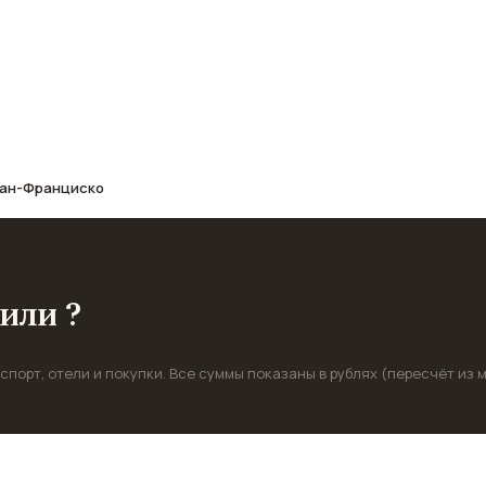
афе, транспорт, отели и шопинг.
Сан-Франциско
или ?
порт, отели и покупки. Все суммы показаны в рублях (пересчёт из м