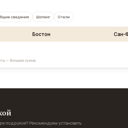
бщие сведения
Шопинг
Отели
Бостон
Сан-
аты — большая сумма.
кой
ире под рукой? Рекомендуем установить