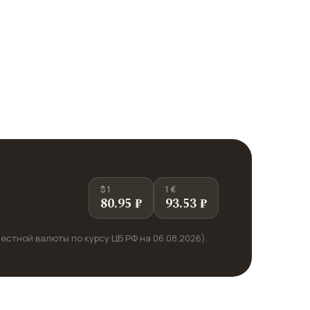
$ 1
1 €
80.95 ₽
93.53 ₽
естной валюты по курсу ЦБ РФ на 06.08.2026).