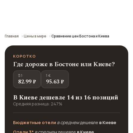
Сравнение средних цен по городу: кафе,
транспорт, отели и шопинг.
Главная
Цены в мире
Сравнение цен Бостона и Киева
КОРОТКО
Где дороже в Бостоне или Киеве?
$ 1
1 €
82.99 ₽
95.63 ₽
В Киеве дешевле 14 из 16 позиций
Средняя разница: 247%
Бюджетные отели
в среднем
дешевле
в Киеве
Отели 3*
в среднем
дешевле
в Киеве