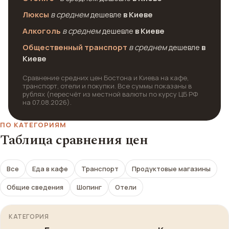
Люксы
в среднем
дешевле
в Киеве
Алкоголь
в среднем
дешевле
в Киеве
Общественный транспорт
в среднем
дешевле
в
Киеве
Сравнение средних цен Бостона и Киева на кафе,
транспорт, отели и покупки. Все суммы показаны в
рублях (пересчёт из местной валюты по курсу ЦБ РФ
на 07.08.2026).
ПО КАТЕГОРИЯМ
Таблица сравнения цен
Все
Еда в кафе
Транспорт
Продуктовые магазины
Общие сведения
Шопинг
Отели
КАТЕГОРИЯ