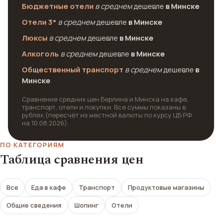
Бюджетные отели
в среднем
дешевле
в Минске
Отели 3*
в среднем
дешевле
в Минске
Люксы
в среднем
дешевле
в Минске
Алкоголь
в среднем
дешевле
в Минске
Общественный транспорт
в среднем
дешевле
в
Минске
Сравнение средних цен Берлина и Минска на кафе,
транспорт, отели и покупки. Все суммы показаны в
рублях (пересчёт из местной валюты по курсу ЦБ РФ
на 10.08.2026).
ПО КАТЕГОРИЯМ
Таблица сравнения цен
Все
Еда в кафе
Транспорт
Продуктовые магазины
Общие сведения
Шопинг
Отели