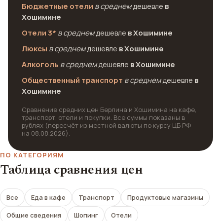
Бюджетные отели
в среднем
дешевле
в
Хошимине
Отели 3*
в среднем
дешевле
в Хошимине
Люксы
в среднем
дешевле
в Хошимине
Алкоголь
в среднем
дешевле
в Хошимине
Общественный транспорт
в среднем
дешевле
в
Хошимине
Сравнение средних цен Берлина и Хошимина на кафе,
транспорт, отели и покупки. Все суммы показаны в
рублях (пересчёт из местной валюты по курсу ЦБ РФ
на 08.08.2026).
ПО КАТЕГОРИЯМ
Таблица сравнения цен
Все
Еда в кафе
Транспорт
Продуктовые магазины
Общие сведения
Шопинг
Отели