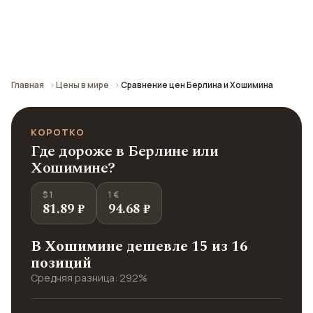
Сравнение средних цен по городу: кафе,
транспорт, отели и шопинг.
Главная
Цены в мире
Сравнение цен Берлина и Хошимина
КОРОТКО
Где дороже в Берлине или
Хошимине?
$ 1
1 €
81.89 ₽
94.68 ₽
В Хошимине дешевле 15 из 16
позиций
Средняя разница: 292%