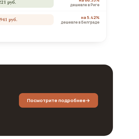
на 66.33%
221 руб.
дешевле в Риге
на 5.42%
 941 руб.
дешевле в Белграде
Посмотрите подробнее
→