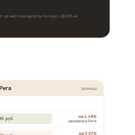
ёт из местной валюты по курсу ЦБ РФ на
Рига
разница
на 4.48%
85 руб.
дешевле в Риге
на 3.27%