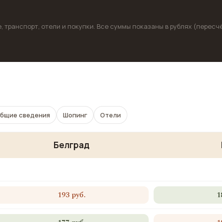
, транспорт, отели и покупки. Все суммы показаны в рублях (пересч
бщие сведения
Шопинг
Отели
Белград
193 руб.
1