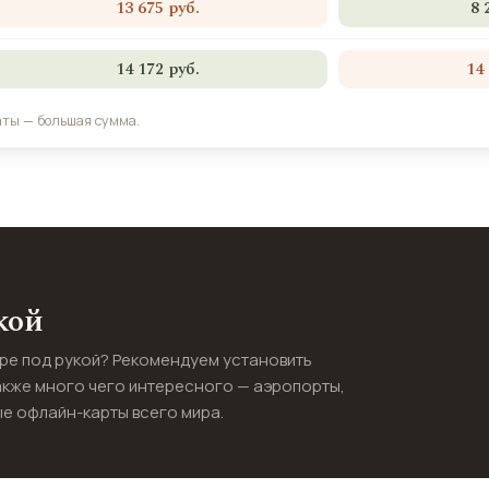
13 675 руб.
8 
14 172 руб.
14
аты — большая сумма.
кой
ире под рукой? Рекомендуем установить
акже много чего интересного — аэропорты,
е офлайн-карты всего мира.