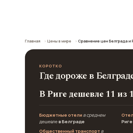
Сравнение средних цен по городу: к
Главная
Цены в мире
Сравнение цен Белграда и 
КОРОТКО
Где дороже в Белград
В Риге дешевле 11 из 
Бюджетные отели
в среднем
Отел
дешевле
в Белграде
Риге
Общественный транспорт
в