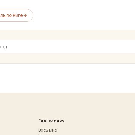
ль по Риге
→
Гид по миру
Весь мир