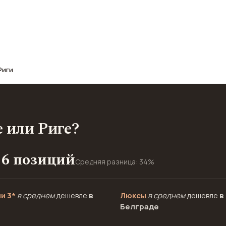
афе, транспорт, отели и шопинг.
Риги
е или Риге?
16 позиций
Средняя разница: 34%
и 3*
в среднем
дешевле
в
Люксы
в среднем
дешевле
в
Белграде