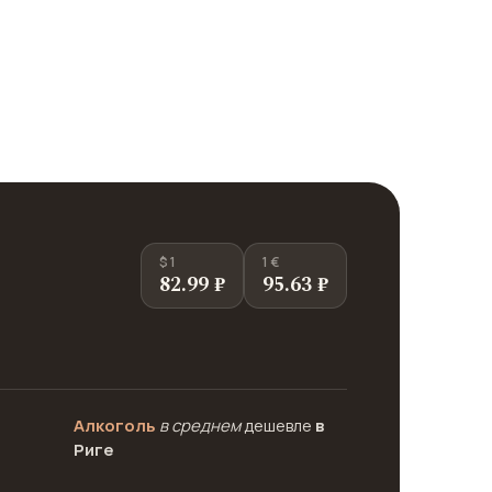
$ 1
1 €
82.99 ₽
95.63 ₽
Алкоголь
в среднем
дешевле
в
Риге