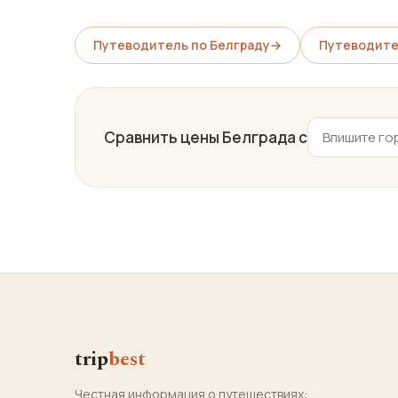
Путеводитель по Белграду
→
Путеводите
Сравнить цены Белграда с
trip
best
Честная информация о путешествиях: