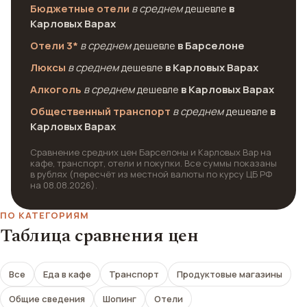
Бюджетные отели
в среднем
дешевле
в
Карловых Варах
Отели 3*
в среднем
дешевле
в Барселоне
Люксы
в среднем
дешевле
в Карловых Варах
Алкоголь
в среднем
дешевле
в Карловых Варах
Общественный транспорт
в среднем
дешевле
в
Карловых Варах
Сравнение средних цен Барселоны и Карловых Вар на
кафе, транспорт, отели и покупки. Все суммы показаны
в рублях (пересчёт из местной валюты по курсу ЦБ РФ
на 08.08.2026).
ПО КАТЕГОРИЯМ
Таблица сравнения цен
Все
Еда в кафе
Транспорт
Продуктовые магазины
Общие сведения
Шопинг
Отели