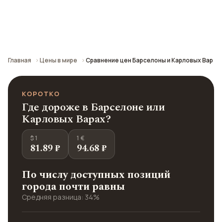
Сравнение средних цен по городу: кафе,
транспорт, отели и шопинг.
Главная
Цены в мире
Сравнение цен Барселоны и Карловых Вар
КОРОТКО
Где дороже в Барселоне или
Карловых Варах?
$ 1
1 €
81.89 ₽
94.68 ₽
По числу доступных позиций
города почти равны
Средняя разница: 34%