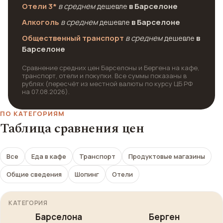
Отели 3*
в среднем
дешевле
в Барселоне
Алкоголь
в среднем
дешевле
в Барселоне
Общественный транспорт
в среднем
дешевле
в
Барселоне
Сравнение средних цен Барселоны и Бергена на кафе,
транспорт, отели и покупки. Все суммы показаны в
рублях (пересчёт из местной валюты по курсу ЦБ РФ
на 07.08.2026).
ПО КАТЕГОРИЯМ
Таблица сравнения цен
Все
Еда в кафе
Транспорт
Продуктовые магазины
Общие сведения
Шопинг
Отели
КАТЕГОРИЯ
Барселона
Берген