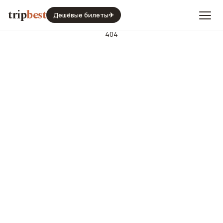
trip
best
Дешёвые билеты
✈
404