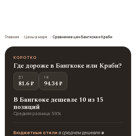
Сравнение средних цен по городу: кафе,
транспорт, отели и шопинг.
Главная
Цены в мире
Сравнение цен Бангкока и Краби
КОРОТКО
Где дороже в Бангкоке или Краби?
$ 1
1 €
81.6 ₽
94.34 ₽
В Бангкоке дешевле 10 из 15
позиций
Средняя разница: 59%
Бюджетные отели
в среднем
дешевле
в