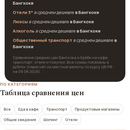
Бангкоке
Отели 3*
в среднем
дешевле
в Бангкоке
Люксы
в среднем
дешевле
в Бангкоке
Алкоголь
в среднем
дешевле
в Бангкоке
Общественный транспорт
в среднем
дешевле
в
Бангкоке
Сравнение средних цен Бангкока и Краби на кафе,
транспорт, отели и покупки. Все суммы показаны в
рублях (пересчёт из местной валюты по курсу ЦБ РФ
на 09.08.2026).
ПО КАТЕГОРИЯМ
Таблица сравнения цен
Все
Еда в кафе
Транспорт
Продуктовые магазины
Общие сведения
Шопинг
Отели