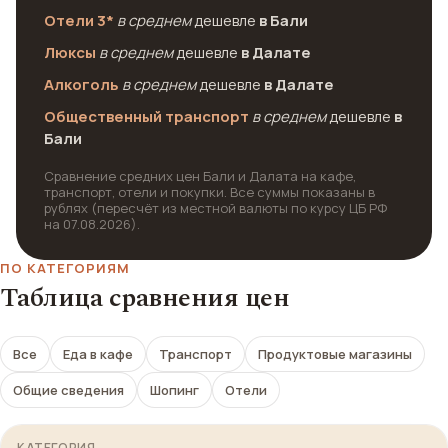
Отели 3*
в среднем
дешевле
в Бали
Люксы
в среднем
дешевле
в Далате
Алкоголь
в среднем
дешевле
в Далате
Общественный транспорт
в среднем
дешевле
в
Бали
Сравнение средних цен Бали и Далата на кафе,
транспорт, отели и покупки. Все суммы показаны в
рублях (пересчёт из местной валюты по курсу ЦБ РФ
на 07.08.2026).
ПО КАТЕГОРИЯМ
Таблица сравнения цен
Все
Еда в кафе
Транспорт
Продуктовые магазины
Общие сведения
Шопинг
Отели
КАТЕГОРИЯ