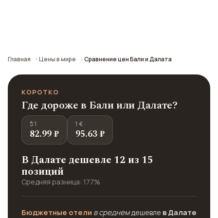
Сравнение средних цен по городу: кафе,
транспорт, отели и шопинг.
Главная
Цены в мире
Сравнение цен Бали и Далата
КОРОТКО
Где дороже в Бали или Далате?
$ 1
1 €
82.99 ₽
95.63 ₽
В Далате дешевле 12 из 15
позиций
Средняя разница: 177%
Бюджетные отели
в среднем
дешевле
в Далате