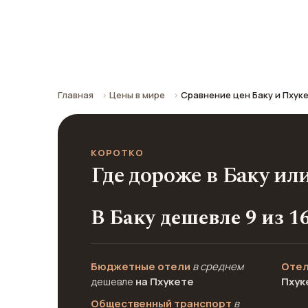
Сравнение средних цен по городу: к
Главная
Цены в мире
Сравнение цен Баку и Пхук
КОРОТКО
Где дороже в Баку ил
В Баку дешевле 9 из 1
Бюджетные отели
в среднем
Отел
дешевле
на Пхукете
Пхук
Общественный транспорт
в