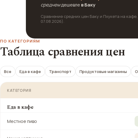
среднем
дешевле
в Баку
Сравнение средних цен Баку и Пхукета на кафе,
07.08.2026).
ПО КАТЕГОРИЯМ
Таблица сравнения цен
Все
Еда в кафе
Транспорт
Продуктовые магазины
О
КАТЕГОРИЯ
Еда в кафе
Местное пиво