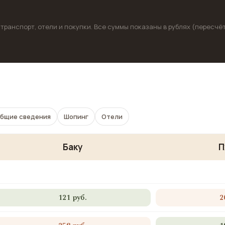
 транспорт, отели и покупки. Все суммы показаны в рублях (пересчё
бщие сведения
Шопинг
Отели
Баку
П
121 руб.
2