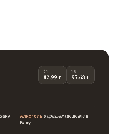
$ 1
1 €
82.99 ₽
95.63 ₽
 Баку
Алкоголь
в среднем
дешевле
в
Баку