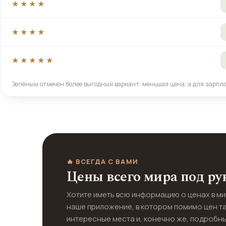
★★★★
★★★★
★★★★★
Зелёным отмечен более выгодный вариант: меньшая цена, а для зарпл
🔥 ВСЕГДА С ВАМИ
Цены всего мира под ру
Хотите иметь всю информацию о ценах в м
наше приложение, в котором помимо цен т
интересные места и, конечно же, подробны