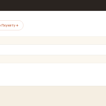
 Пхукету
→