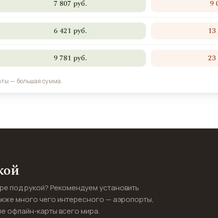
7 807 руб.
9 
6 421 руб.
13
9 781 руб.
23
аты — большая сумма.
кой
ире под рукой? Рекомендуем установить
акже много чего интересного — аэропорты,
е офлайн-карты всего мира.