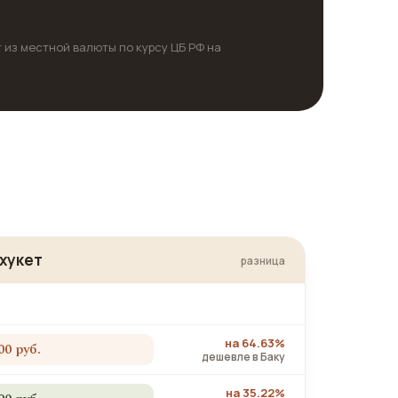
т из местной валюты по курсу ЦБ РФ на
хукет
разница
на 64.63%
00 руб.
дешевле в Баку
на 35.22%