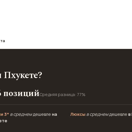
афе, транспорт, отели и шопинг.
ета
и Пхукете?
6 позиций
Средняя разница: 77%
и 3*
в среднем
дешевле
на
Люксы
в среднем
дешевле
в
ете