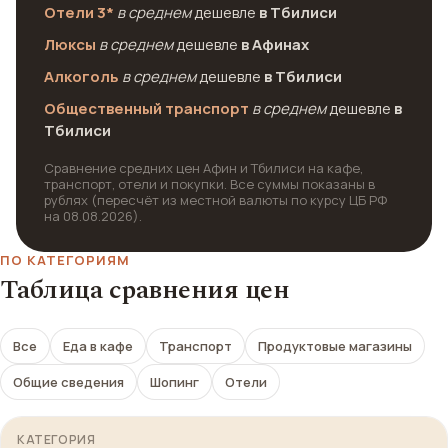
Отели 3*
в среднем
дешевле
в Тбилиси
Люксы
в среднем
дешевле
в Афинах
Алкоголь
в среднем
дешевле
в Тбилиси
Общественный транспорт
в среднем
дешевле
в
Тбилиси
Сравнение средних цен Афин и Тбилиси на кафе,
транспорт, отели и покупки. Все суммы показаны в
рублях (пересчёт из местной валюты по курсу ЦБ РФ
на 08.08.2026).
ПО КАТЕГОРИЯМ
Таблица сравнения цен
Все
Еда в кафе
Транспорт
Продуктовые магазины
Общие сведения
Шопинг
Отели
КАТЕГОРИЯ