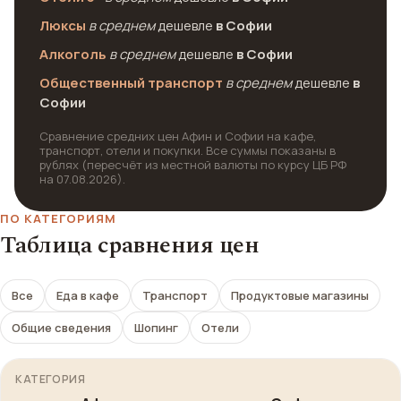
Люксы
в среднем
дешевле
в Софии
Алкоголь
в среднем
дешевле
в Софии
Общественный транспорт
в среднем
дешевле
в
Софии
Сравнение средних цен Афин и Софии на кафе,
транспорт, отели и покупки. Все суммы показаны в
рублях (пересчёт из местной валюты по курсу ЦБ РФ
на 07.08.2026).
ПО КАТЕГОРИЯМ
Таблица сравнения цен
Все
Еда в кафе
Транспорт
Продуктовые магазины
Общие сведения
Шопинг
Отели
КАТЕГОРИЯ