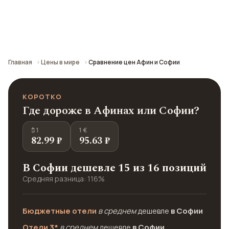
Сравнение средних цен по городу: кафе,
транспорт, отели и шопинг.
Главная
Цены в мире
Сравнение цен Афин и Софии
КОРОТКО
Где дороже в Афинах или Софии?
$ 1
1 €
82.99 ₽
95.63 ₽
В Софии дешевле 15 из 16 позиций
Средняя разница: 116%
Бюджетные отели
в среднем
дешевле
в Софии
Отели 3*
в среднем
дешевле
в Софии