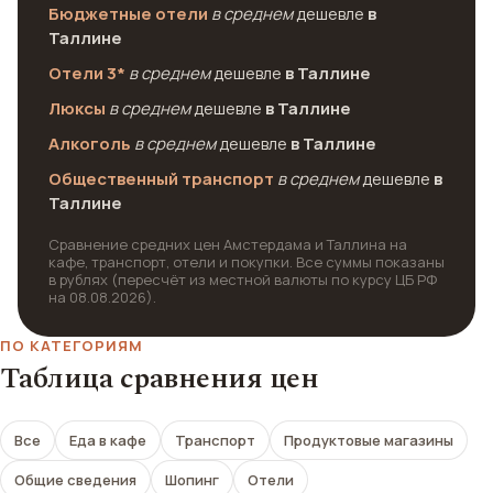
Бюджетные отели
в среднем
дешевле
в
Таллине
Отели 3*
в среднем
дешевле
в Таллине
Люксы
в среднем
дешевле
в Таллине
Алкоголь
в среднем
дешевле
в Таллине
Общественный транспорт
в среднем
дешевле
в
Таллине
Сравнение средних цен Амстердама и Таллина на
кафе, транспорт, отели и покупки. Все суммы показаны
в рублях (пересчёт из местной валюты по курсу ЦБ РФ
на 08.08.2026).
ПО КАТЕГОРИЯМ
Таблица сравнения цен
Все
Еда в кафе
Транспорт
Продуктовые магазины
Общие сведения
Шопинг
Отели