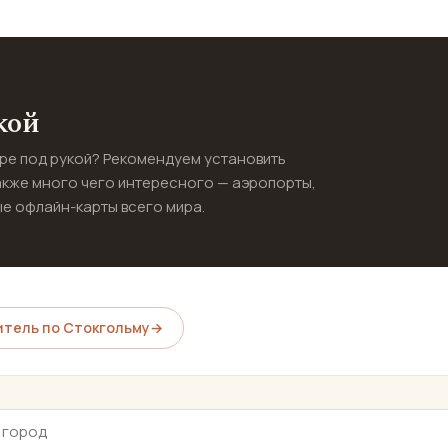
кой
ире под рукой? Рекомендуем установить
акже много чего интересного — аэропорты,
е офлайн-карты всего мира.
тель по Стокгольму
→