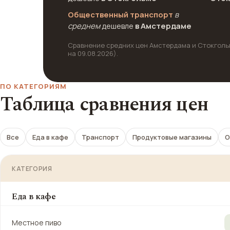
Общественный транспорт
в
среднем
дешевле
в Амстердаме
Сравнение средних цен Амстердама и Стокгольма
на 09.08.2026).
ПО КАТЕГОРИЯМ
Таблица сравнения цен
Все
Еда в кафе
Транспорт
Продуктовые магазины
О
КАТЕГОРИЯ
Еда в кафе
Местное пиво