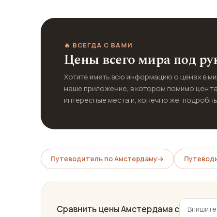
🔥 ВСЕГДА С ВАМИ
Цены всего мира под ру
Хотите иметь всю информацию о ценах в м
наше приложение, в котором помимо цен т
интересные места и, конечно же, подробны
Путеводитель по Амстердаму
→
Путеводи
Сравнить цены Амстердама с