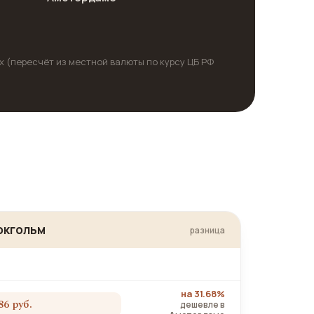
х (пересчёт из местной валюты по курсу ЦБ РФ
окгольм
разница
на 31.68%
86 руб.
дешевле в