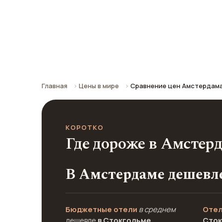
Стокгольма
Сравнение средних цен по городу: к
Главная
Цены в мире
Сравнение цен Амстердама
КОРОТКО
Где дороже в Амстер
В Амстердаме дешевле
Бюджетные отели
в среднем
Отел
дешевле
в Стокгольме
Сток