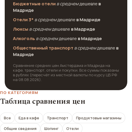
Бюджетные отели
в среднем
дешевле
в
Мадриде
Отели 3*
в среднем
дешевле
в Мадриде
Люксы
в среднем
дешевле
в Мадриде
Алкоголь
в среднем
дешевле
в Мадриде
Общественный транспорт
в среднем
дешевле
в
Мадриде
Сравнение средних цен Амстердама и Мадрида на
кафе, транспорт, отели и покупки. Все суммы показаны
в рублях (пересчёт из местной валюты по курсу ЦБ РФ
на 08.08.2026).
ПО КАТЕГОРИЯМ
Таблица сравнения цен
Все
Еда в кафе
Транспорт
Продуктовые магазины
Общие сведения
Шопинг
Отели