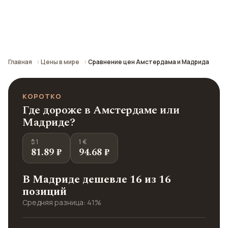
Сравнение средних цен по городу: кафе,
транспорт, отели и шопинг.
Главная
Цены в мире
Сравнение цен Амстердама и Мадрида
КОРОТКО
Где дороже в Амстердаме или
Мадриде?
$ 1
1 €
81.89 ₽
94.68 ₽
В Мадриде дешевле 16 из 16
позиций
Средняя разница: 41%