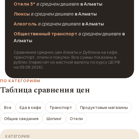
Отели 3*
в среднем
дешевле
в Алматы
Люксы
в среднем
дешевле
в Алматы
Алкоголь
в среднем
дешевле
в Алматы
Общественный транспорт
в среднем
дешевле
в
Алматы
Сравнение средних цен Алматы и Дублина на кафе,
транспорт, отели и покупки. Все суммы показаны в
рублях (пересчёт из местной валюты по курсу ЦБ РФ
на 09.08.2026).
ПО КАТЕГОРИЯМ
Таблица сравнения цен
Все
Еда в кафе
Транспорт
Продуктовые магазины
Общие сведения
Шопинг
Отели
КАТЕГОРИЯ