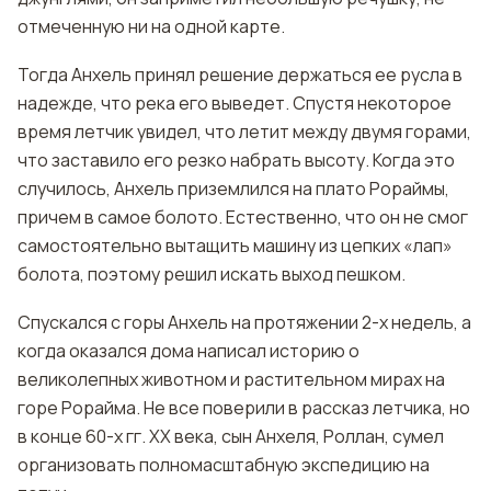
отмеченную ни на одной карте.
Тогда Анхель принял решение держаться ее русла в
надежде, что река его выведет. Спустя некоторое
время летчик увидел, что летит между двумя горами,
что заставило его резко набрать высоту. Когда это
случилось, Анхель приземлился на плато Рораймы,
причем в самое болото. Естественно, что он не смог
самостоятельно вытащить машину из цепких «лап»
болота, поэтому решил искать выход пешком.
Спускался с горы Анхель на протяжении 2-х недель, а
когда оказался дома написал историю о
великолепных животном и растительном мирах на
горе Рорайма. Не все поверили в рассказ летчика, но
в конце 60-х гг. XX века, сын Анхеля, Роллан, сумел
организовать полномасштабную экспедицию на