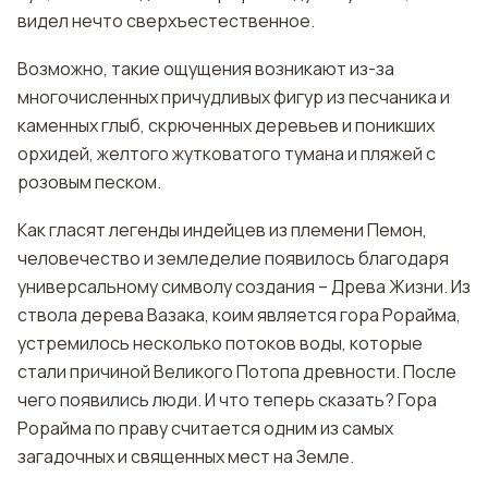
видел нечто сверхъестественное.
Возможно, такие ощущения возникают из-за
многочисленных причудливых фигур из песчаника и
каменных глыб, скрюченных деревьев и поникших
орхидей, желтого жутковатого тумана и пляжей с
розовым песком.
Как гласят легенды индейцев из племени Пемон,
человечество и земледелие появилось благодаря
универсальному символу создания – Древа Жизни. Из
ствола дерева Вазака, коим является гора Рорайма,
устремилось несколько потоков воды, которые
стали причиной Великого Потопа древности. После
чего появились люди. И что теперь сказать? Гора
Рорайма по праву считается одним из самых
загадочных и священных мест на Земле.