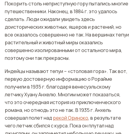
Покорить столь неприступную гору пытались многие
путешественники. Наконец, в 1884 г. это удалось
сделать. Люди ожидали увидеть здесь
доисторических животных, ящеров и растений, но
все оказалось совершенно не так. На вершинах тепуи
растительный и животный миры оказались
совершенно изолированными от остального мира,
поэтому они так прекрасны.
Индейцы называют тепуи – «столовая гора». Так вот,
первую достоверную информацию о Рорайме
получили в 1935 г. благодаря венесуэльскому
летчику Хуану Анхелю. Многим может показаться,
что это очередная история из приключенческого
романа, но отнюдь это не так. В 1935 г. Анхель
совершал полет над
рекой Ориноко
, в результате
чего летчик сбился с курса. Пока он плутал над
джунглями, он заприметил небольшую речушку, не