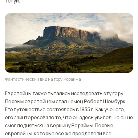
тепуи.
Фантастический вид на гору Рорайма
Европейцы также пытались исследовать эту гору.
Первым европейцем стал немец Роберт Шомбурк.
Его путешествие состоялось в 1835 г. Как ученого,
его заинтересовало то, что он здесь увидел, но он не
смог подняться на вершину Рораймы. Первые
европейцы, которые все же преодолели все