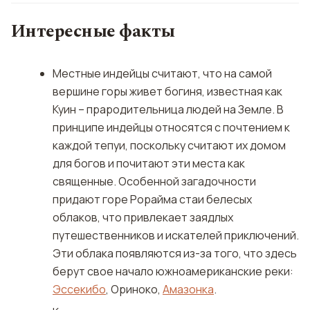
Интересные факты
Местные индейцы считают, что на самой
вершине горы живет богиня, известная как
Куин – прародительница людей на Земле. В
принципе индейцы относятся с почтением к
каждой тепуи, поскольку считают их домом
для богов и почитают эти места как
священные. Особенной загадочности
придают горе Рорайма стаи белесых
облаков, что привлекает заядлых
путешественников и искателей приключений.
Эти облака появляются из-за того, что здесь
берут свое начало южноамериканские реки:
Эссекибо
, Ориноко,
Амазонка
.