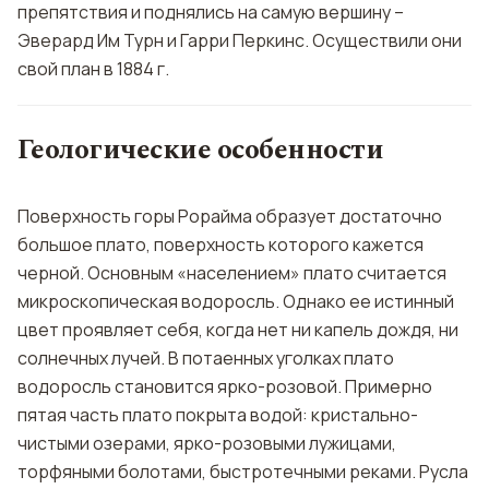
препятствия и поднялись на самую вершину –
Эверард Им Турн и Гарри Перкинс. Осуществили они
свой план в 1884 г.
Геологические особенности
Поверхность горы Рорайма образует достаточно
большое плато, поверхность которого кажется
черной. Основным «населением» плато считается
микроскопическая водоросль. Однако ее истинный
цвет проявляет себя, когда нет ни капель дождя, ни
солнечных лучей. В потаенных уголках плато
водоросль становится ярко-розовой. Примерно
пятая часть плато покрыта водой: кристально-
чистыми озерами, ярко-розовыми лужицами,
торфяными болотами, быстротечными реками. Русла