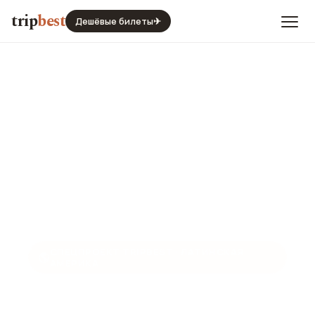
trip
best
Дешёвые билеты
✈
СПЕЦПРОЕКТ TRIPBEST · ЛАТИНСКАЯ
🌎
АМЕРИКА
Рорайма: Столовая Гора
Тепуи