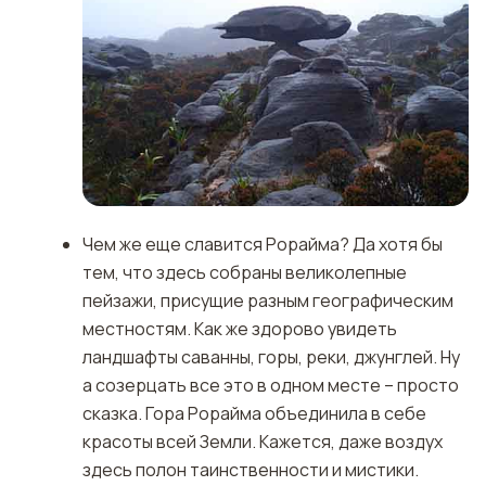
Чем же еще славится Рорайма? Да хотя бы
тем, что здесь собраны великолепные
пейзажи, присущие разным географическим
местностям. Как же здорово увидеть
ландшафты саванны, горы, реки, джунглей. Ну
а созерцать все это в одном месте – просто
сказка. Гора Рорайма объединила в себе
красоты всей Земли. Кажется, даже воздух
здесь полон таинственности и мистики.