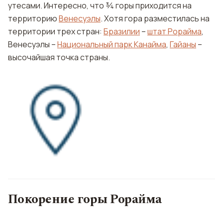
утесами. Интересно, что ¾ горы приходится на
территорию
Венесуэлы
. Хотя гора разместилась на
территории трех стран:
Бразилии
–
штат Рорайма
,
Венесуэлы –
Национальный парк Канайма
,
Гайаны
–
высочайшая точка страны.
Покорение горы Рорайма