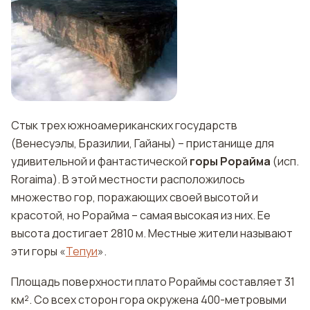
Стык трех южноамериканских государств
(Венесуэлы, Бразилии, Гайаны) – пристанище для
удивительной и фантастической
горы Рорайма
(исп.
Roraima). В этой местности расположилось
множество гор, поражающих своей высотой и
красотой, но Рорайма – самая высокая из них. Ее
высота достигает 2810 м. Местные жители называют
эти горы «
Тепуи
».
Площадь поверхности плато Рораймы составляет 31
км². Со всех сторон гора окружена 400-метровыми