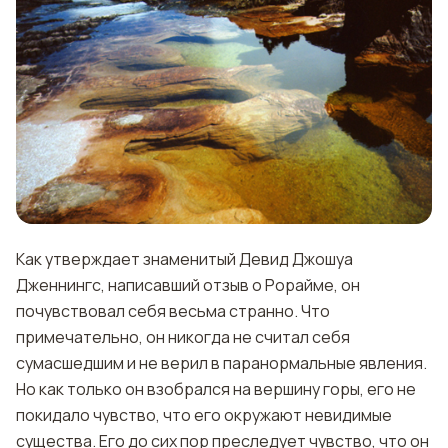
Как утверждает знаменитый Девид Джошуа
Дженнингс, написавший отзыв о Рорайме, он
почувствовал себя весьма странно. Что
примечательно, он никогда не считал себя
сумасшедшим и не верил в паранормальные явления.
Но как только он взобрался на вершину горы, его не
покидало чувство, что его окружают невидимые
существа. Его до сих пор преследует чувство, что он