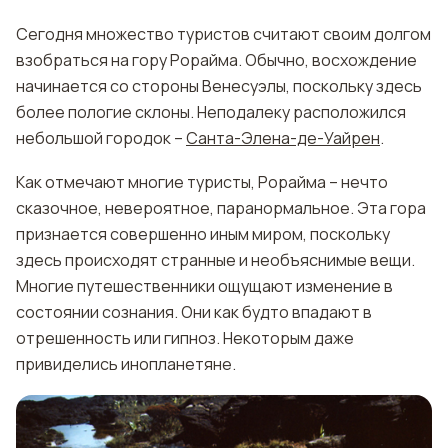
Сегодня множество туристов считают своим долгом
взобраться на гору Рорайма. Обычно, восхождение
начинается со стороны Венесуэлы, поскольку здесь
более пологие склоны. Неподалеку расположился
небольшой городок –
Санта-Элена-де-Уайрен
.
Как отмечают многие туристы, Рорайма – нечто
сказочное, невероятное, паранормальное. Эта гора
признается совершенно иным миром, поскольку
здесь происходят странные и необъяснимые вещи.
Многие путешественники ощущают изменение в
состоянии сознания. Они как будто впадают в
отрешенность или гипноз. Некоторым даже
привиделись инопланетяне.